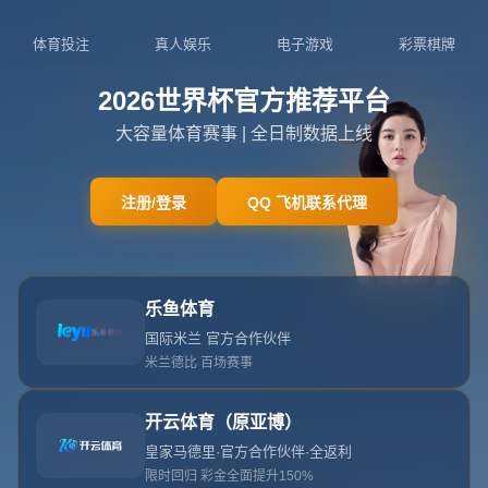
订阅我们
网站首页
404
抱歉，找不到该页面