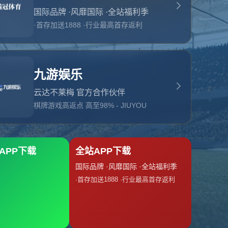
于我们
竞体育是一个专业的在线体育博彩平台，提供丰富多
的体育赛事和高赔率选择。用户可以通过乐竞体育下
移动应用，随时随地享受便捷的博彩体验。无论是足
、篮球还是其他热门项目，乐竞体育都为您提供最新
赛事信