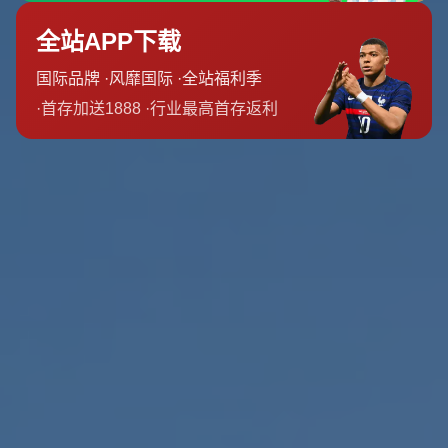
在谈所谓“技巧”和“高风险玩法”之前,首先要厘清一个前提:所有体育
博彩本质上都是
概率游戏
,没有百分百稳胆,只有概率高低和风险大
小的区别。世界杯2026扩军至48支球队,赛程跨度更长,爆冷空间更
大,这意味着传统豪门优势依旧存在,但
冷门频率可能高于往届
,尤其
是在小组赛阶段。想要在这种大赛中提升自己的胜率,最基础的做法
不是盲目追热门或迷信“内幕消息”,而是学会结合数据、赛制和盘口,
形成自己的判断体系。
常见投注类型与隐藏风险
围绕世界杯2026,主流玩法依旧是
胜平负、让球盘、大小球、进球
数、半全场、冠军或晋级投注
等。看似简单的胜平负其实就包含了
几层隐性风险:其一,世界杯赛程密集,轮换和伤病会影响主力阵容;其
二,部分强队在小组赛首轮往往踢得保守,容易出现平局甚至阴沟翻
船;其三,东道主和地缘因素在某些场次会造成心理层面的偏差。从
下注技巧
出发,更合理的做法是对每一类玩法的风险进行拆解,例如
让球盘虽然看起来能“削弱”强队优势,但盘口水位很大程度反映了市
场预期,如果你只是跟随大众,往往会在高热场次付出更高风险成
本。