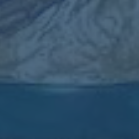
Facebook
Twitter
Pinterest
Google Plus
Instagram
Linked In
热门新闻
新闻资讯