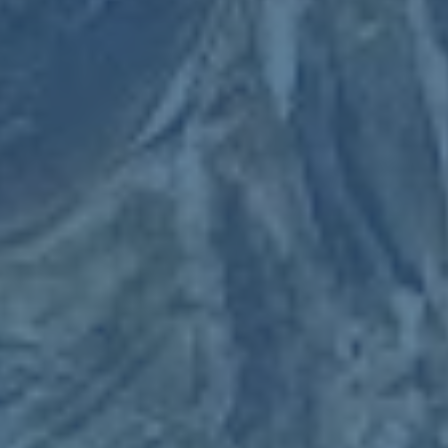
第一是
比例底线
:无论世界杯2026期间多兴奋,用在比分、长串、冷
门组合等高风险玩法上的资金,通常不超过总预算的10%甚至更
少。第二是
频率底线
:避免一轮小组赛就到处撒网,更不要因为一次
或两次幸运命中,就误以为自己掌握了某种“绝招”,从而频繁上大注。
第三是
情绪底线
:一旦发现自己是在连续失利后“急于翻本”才去选择
高赔率玩法,那么最佳选择是暂时离场冷静,而不是继续加码。高风
险玩法可以带来短暂的快感,却极难形成长期稳定的盈利模型,与其
沉迷刺激,不如把精力放在研究球队和盘路,提升决策质量。