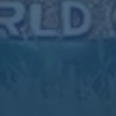
手机官方平台上的世界杯竞猜攻略
admin
2026-07-03T01:38:01+08:00
2026
栏目导航
关于我们
新闻资讯
问题解答
联系我们
订阅我们的新闻