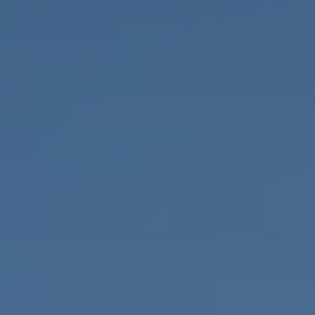
系统稳定性和数据更新速度，世界杯期间访问高峰集中，后台是否
能承载大规模用户同时下注；其三是隐私与资金安全，包括采用的
加密方式、是否支持多重验证、防止账号被盗等。只有这些底层条
件得到保障，你才真正有余力去享受观看和竞猜的过程，而不用担
心技术问题或账户风险。