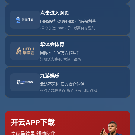
验
admin
2026-06-20T01:38:25+08:00
2026
参与世界杯竞猜注册 享受沉浸式赛事体验
当世界杯的哨声再次响起，无数球迷会在屏幕前紧张盯守，每一次
射门、扑救和进球都牵动着情绪。而在这股激情之上，世界杯竞猜
让观赛不再只是“看热闹”，而是将你真正带入到比赛的跌宕起伏
中。很多人说，参与竞猜的过程，就像亲自站在球场边线，和队伍
一起赢、一同输。想要享受最佳体验，从一开始的注册流程、玩法
选择，到资金管理、风控意识，都需要一点规划与方法，而不仅仅
是随手一投、拼运气。
理解世界杯竞猜的乐趣与边界