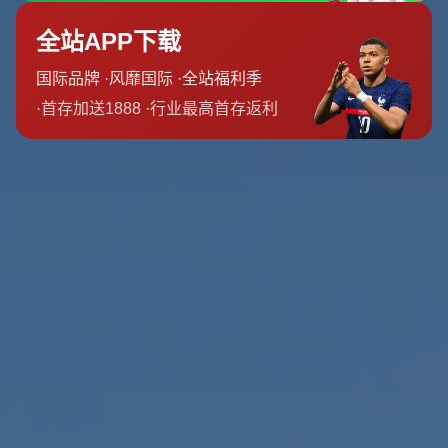
很多初次参与者会以为世界杯竞猜只是为了“赚钱”，但真正让人着
迷的，是它为观赛带来的多维体验。你会开始关注更多球队的阵
容、状态、伤停信息，会尝试分析各类数据，在赛前预判走势；你
也会发现，自己对一场原本毫无兴趣的小组赛，竟然因为一张小小
的投注单而看得津津有味。这种从旁观者到参与者的身份转换，是
世界杯竞猜独特的魅力所在。同样重要的是，要清楚认识到竞猜是
一种带有风险的娱乐方式，而不是稳定收益的投资管道；一旦把心
态从“参与娱乐”变成“急于翻本”，体验就会从乐趣滑向压力。真正
的最佳体验，是在可控范围内，把竞猜当作提升观赛乐趣的辅助，
而不是生活的负担。
注册之前 选对平台是第一步
要参与世界杯竞猜，第一站就是注册平台账号。很多人忽略了这个
环节的重要性，随意找个链接就开始填写资料，结果遇到平台不稳
定、提现困难、赔率不透明等问题，整个体验大打折扣。想要获得
长期顺畅的竞猜体验，注册前可以重点关注几个方面：其一是平台
合法合规性，是否具备相关牌照、是否有清晰的条款说明；其二是