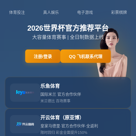
订阅我们
网站首页
关于我们
参与世界杯竞猜注册，享最佳体