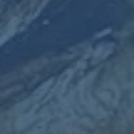
提交
关注我们
Facebook
Twitter
Pinterest