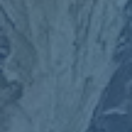
下试图“赢回来”，结果不仅失去了前期收益，还额外亏损了一笔。
那一届世界杯结束后，他反思自己的体验，发现焦躁、懊悔和冲动
远多于乐趣。到了下一届比赛，他重新调整了参与方式：提前研究
平台规则，选择口碑较好的合法平台注册，设置固定的娱乐预算，
每场比赛只用其中一小部分，并把精力放在自己真正感兴趣的几支
队伍上。他开始关注数据分析栏目，将自己的判断记录下来，赛后
对照结果复盘。最终，他发现即便最终资金盈亏并不夸张，整个过
程却更加充实、有参与感，而不会再因为单场结果而情绪大起大
落。这个案例说明，想获得最佳体验，与其追求一夜暴富，不如在
理性与热情之间找到平衡。
兼顾技术体验 提前熟悉操作流程
很多人在关键比赛前才临时登录平台，结果因为不熟悉操作、网络
延迟、支付失败等问题错过下注时间，体验感瞬间下降。为了避免
这种情况，在完成注册后，你可以用小额试单熟悉整套流程，包括
账户充值、选择赛事、确认赔率、下注、查看记录，以及赛后结算
与提现等。部分平台支持移动端App或手机网页，你可以提前在不
同网络环境下测试访问速度和稳定性。技术体验的顺畅与否，会极