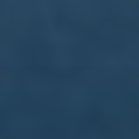
订阅
地址
云南省普洱市墨江哈尼族自治县团田乡
电话
0311-7205272