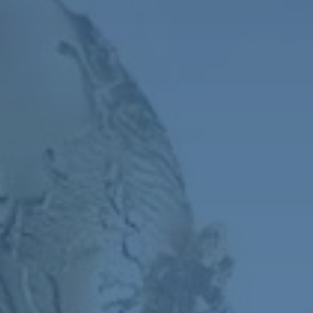
题解答
系我们
阅我们的新闻
订阅