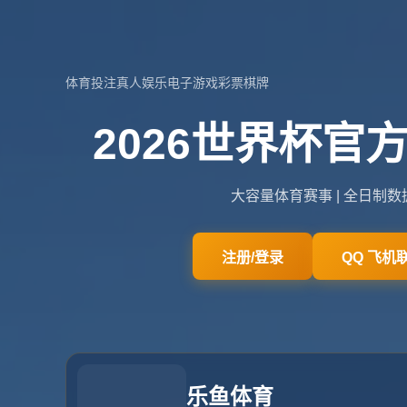
网站首页
关于我们
问题解答
新闻资讯
网站首页
关于我们
推荐靠谱世界杯买球最新