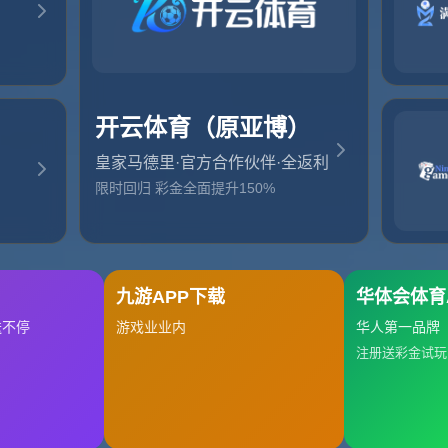
会在各大平台刷屏，一些所谓的“内部推荐”“稳赚不赔”的广告更
推荐靠谱世界杯买球最新网址”，希望借助网络找到一个看起来
，更重要的是认清合法与非法的边界，明白哪些信息可以参考，
。只有在充分理解规则、风险和自身底线的前提下，谈“靠谱”
是被认可的。不同国家和地区对体育赛事竞猜的监管差异较大，
则对一切形式的网络下注严格禁止。所谓“靠谱世界杯买球最新
热
包括但不限于：是否获得政府监管部门许可、是否属于合法彩票
和风险提示等。如果一个网址隐匿主体、无监管信息，只用“高
常离“靠谱”二字非常遥远。
新闻资讯