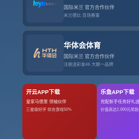
admin
2026-06-08T01:38:41+08:00
2026
推荐靠谱世界杯买球最新网址的前提与底线
每逢世界杯等大型赛事，“世界杯买球”这样的热词都
是层出不穷。在这样的环境里，很多人会开始搜索“
安全、稳定、赔率高的平台。在真正谈“推荐”之前
哪些链接一旦点击就可能带来资金风险甚至法律风险
才有意义。
合法视角下的世界杯与竞猜行为
先要厘清一个核心问题：并不是所有“买球”行为都
有的地方有明确的国家级彩票或官方授权平台，有的
网址”，在严格意义上应该首先符合当地法律法规，
或官方认证的体育竞猜渠道、是否有清晰的用户协议
赔率”“秒结算”“以小搏大”这些字眼吸引用户，那通
新闻资讯