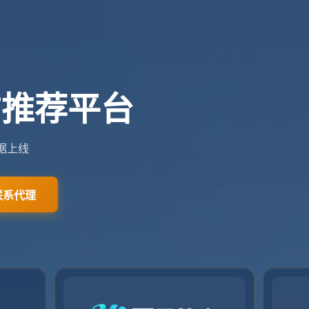
联系我们
网址
关