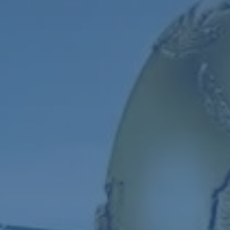
人分享所谓“内部渠道”或“私密网址”，更值得学习
隐私条款、是否标注适龄提示、是否有负责任博彩的
些细节往往比一个所谓的“最新地址”更能反映平台的
识别不靠谱“世界杯买球最新网址”的常见信号
在实际操作中，很多网站通过更换域名、伪装成“体育
页面。以下几类信号，一旦出现，基本可以判定与“
一是 过度营销与夸大宣传。例如用“包赢”“稳赚”
悖。 二是 登陆与支付过程极不规范。如要求先在
值渠道等，都意味着平台难以接受公开监管。 三是
明，用户协议简单甚至直接复制其他网站内容，这些都
例如要求“通过我的专属链接注册，有返利”“拉好友
至黑色产业链。
从用户角度理解“靠谱”的真实含义
当人们提到“靠谱世界杯买球最新网址”，往往下意识
面的角度看，“靠谱”的标准应该至少包括三层：合