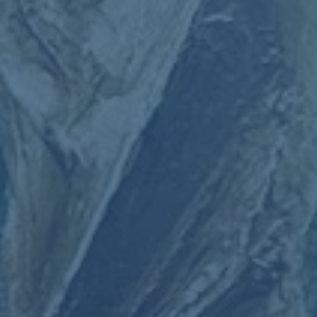
强调“公益属性”“理性参与”。例如，用户必须在实名制前提下
排除工具。这类渠道虽然依然存在输钱风险，但在合规框架内
上分享类似“某某官方平台是目前最为靠谱的世界杯竞猜入口”
，而不是诱导投机。在这样的场景下，“推荐靠谱世界杯买球最
隐性广告。