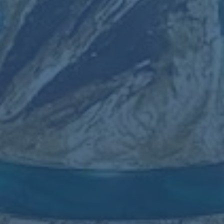
界杯竞猜平台的重要方式之一。可以通过论坛、社交媒体、专
现速度、客服响应、异常情况处理等方面。需要注意的是，部
多个渠道交叉验证。
似新颖的平台，该平台主打“高倍率冷门投注”，并在开赛初期通
现，用户因此加大投入。但到淘汰赛阶段，该平台突然以“系统
，最终甚至关闭客服通道。后来经查，该平台并无合法牌照，只
这个案例说明，短期“顺利提现”不等于长期安全可靠，在选择
与处理方案。一些实力较强的平台会在官方渠道公布各类问题
中，也能看出平台对用户权益的重视程度，帮助你判断其是否