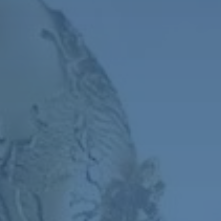
题解答
系我们
阅我们的新闻
订阅