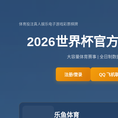
网站首页
关于我们
问题解答
新闻资讯
网站首页
关于我们
选择最佳世界杯竞猜平台