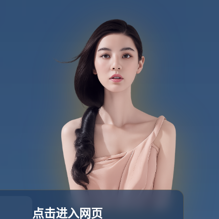
订阅我们
注我们