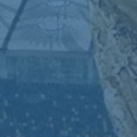
优质平台会在功能上覆盖完整流程，例如赛事数据中
等，让用户在一个平台内完成从信息获取、分析到下
赔率变化趋势线等工具，帮助用户更直观理解盘口变
是否支持快捷登录与指纹验证、是否兼容多设备同步
促销活动与奖励 理性看待优惠避免被“羊毛”牵着走
世界杯期间，各大竞猜平台几乎都会推出各种首存奖
活跃度。适度利用这些活动可以降低自己的参与成本
如某些平台宣称首存返还比例高，但附带极高的投注
在评估世界杯竞猜平台的优惠时，应该重点阅读活动
赛事范围等说明。真正负责任的平台，会用清楚易懂
称。长期来看，稳定公平的活动比一次性的夸张奖励
榜，但同时保持透明条款和良好的兑现记录，这往往
用户口碑与案例参考 从他人的经历中判断风险