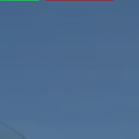
界杯投注平台赛事直播与数据分析
世界杯竞彩
admin
2026-07-02T01:38:03+08:00
2026
admin
目导航
于我们
闻资讯