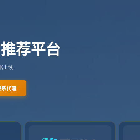
联系我们
指南
关