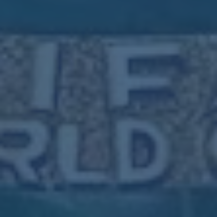
手机官方平台上的世界杯竞猜攻略
admin
2026-07-03T01:38:01+08:00
2026
栏目导航
关于我们