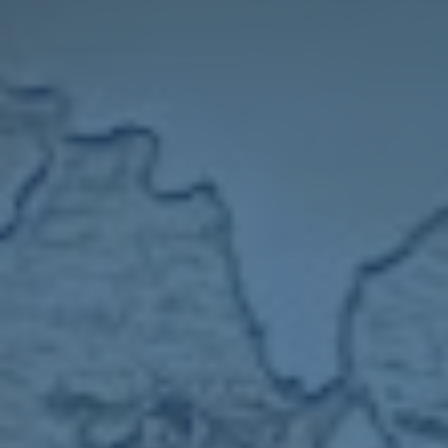
类推荐仅当作参考信息而非决策依据,更不要因为看到“连续红单截
图”就盲目加码。如果某个机构或个人以“绝对优势”“长期稳盈”为卖
点收取高额会员费,甚至设置“阶梯付费”“跟投越多返利越高”机制,那
么其风险往往远高于普通的世界杯博彩行为,已经带有明显的传销和
欺诈特征。
防范社交圈诱导 从“熟人推荐”开始做风险过滤
2026世界杯期间,聊天群、球迷圈、同事茶水间都会成为讨论比分
和投注的高频场景。很多人涉足高风险博彩,并非源自广告推送,而
是源于亲友或熟人的推荐:“我有个靠谱渠道”“大家都在玩”“不赌大,
小玩一下没关系”。足球社交属性强,人们容易在集体氛围中放松风
险警惕,把原本不会做出的选择包装成“合群”。要规避风险,要敢于
对“熟人推荐”说不,从一开始就明确表达自己对高风险博彩的态度,
而不是在反复劝说下妥协。如果感觉难以拒绝,可以用“我已给自己
设定不参与线下或私人盘”的原则来回应,将问题从个体情面转化为
自我规则。同时,当你在群里发现明显疑似诈骗的博彩拉人信息,例
如高额返点、充值送礼、拉人返佣等,可以选择直接屏蔽,必要时提
醒身边人保持警惕,把社交圈从“互相推坑”转变为“互相提醒”。