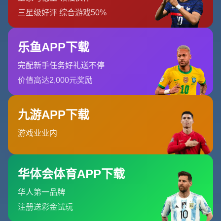
觉。而在真实的投注环境中,绝大多数所谓“内幕”只是经过加工的舆
论和情绪。要规避这种风险,第一步是建立清晰的信息边界——将正
规体育资讯、专业战术分析与带有博彩导向的营销内容区分开来。
可以多关注官方媒体、专业解说、战术博主的理性分析,而对那些动
辄承诺高回报、要求加入收费群、鼓励加大资金筹码的内容保持高
度警惕。凡是跟“稳赚”“零风险”“包赔”绑定在一起的世界杯博彩服
务,无论包装多专业,都应默认其风险极高甚至涉嫌诈骗。