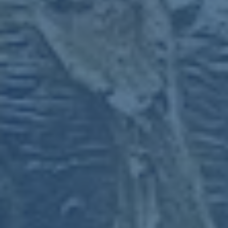
关注心理状态 避免情绪困扰演变为行为失控
世界杯期间的观赛时差、连续熬夜、过度投入情绪,本身就会加剧心
理疲劳。一旦叠加资金输赢,更容易引发焦虑、失眠、情绪暴躁甚至
冲动行为。很多人以为自己只是暂时“运气不好”,却忽视了行为模式
早已发生偏移:明明说好不再加注,但只要看到比赛就想“再试一次”;
明明已经明确家庭预算,却不断挤占生活开支;明明输了会后悔,却在
临场又一次冲动下注。当你开始对家人和朋友隐瞒实际投注金额、
频繁借钱填坑、为输赢情绪大起大落时,就已经踏入高危区。一旦意
识到自己难以控制参与世界杯博彩的冲动,需要尽早寻求帮助,包括
与信任的家人坦诚沟通,或者咨询专业心理机构,了解关于成瘾行为
和冲动控制的干预方式。与其把问题拖到“债务爆发点”,不如在还可
掌控时就制止升级。
利用替代方式参与世界杯热情 用理性方式享受赛事魅力
对很多球迷来说,参与世界杯博彩的初衷并不是赚钱,而是想“增加观
赛刺激感”。如果能为这种需求提供低风险替代方案,自然可以大幅
降低被高风险平台和非法博彩吸引的概率。例如,可以与好友组织积
分制预测活动,仅设象征性奖品或非金钱奖励,让大家在分析赛况、