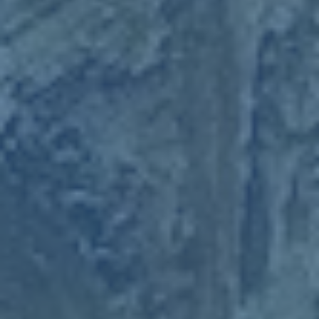
建立自己的风险原则 用清晰底线穿越2026世界杯热潮
总结而言,规避2026世界杯博彩风险,不是掌握某种秘密技巧,而是在
赛事真正开踢之前,先为自己制定一套可执行的风险原则并坚定执
行:了解并尊重所在地区的法律边界;不接触非法和来路不明的博彩
平台;为资金设定清晰上限,坚决抵制追亏冲动;对“内幕”“专家”“稳赚
模式”保持高度怀疑;在社交圈中保持独立判断,不被熟人氛围推着走;
一旦发现心理和行为出现失控迹象,及时求助与调整。世界杯本该是
一场关于激情、团队与荣誉的盛宴,而不是个人财务与心理健康的隐
形赌桌。学会以理性视角看待世界杯博彩,才是真正保护自己、家人
和热爱足球这份初心的关键。