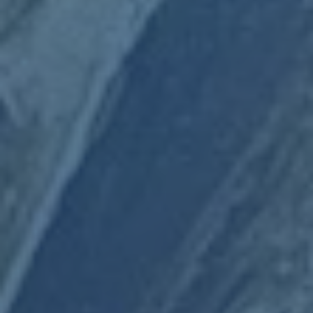
【官方指定平台】官方顶级竞技大厅，获取最新盘口赔率与极速在
线体验，大额无忧提款，请认准正版授权。
分享至:
需求表单