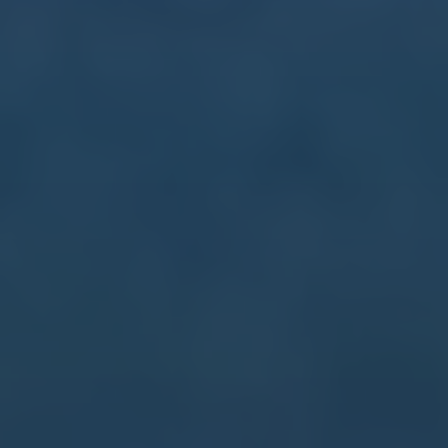
地址
云南省普洱市墨江哈尼族自治县团田乡
电话
0311-7205272
邮箱
admin@global-lejingsport.com
栏目导航与友情链接
网站首页
友情链接
关于我们