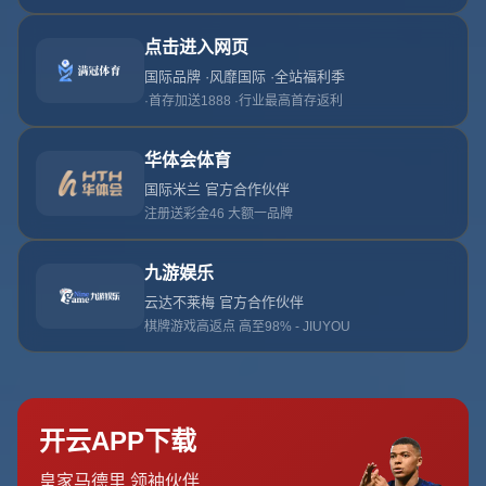
admin
2026-05-31T01:38:39+08:00
2026
洞察足球热潮背后的冷风险 2026世界杯来临前你必须知道的博彩
规避之道
每逢世界杯年,足球都会从一项体育赛事升级为全球性的情绪狂欢。
2026世界杯扩军、跨国举办、时间更长、比赛更多,这意味着话
题、流量与投注机会将成倍增长。然而,在激情与商业包装的表层之
下,隐藏的是不断扩张的博彩风险。很多人以为自己只是“玩玩小钱”
“跟朋友图个热闹”,却在不知不觉间陷入资金亏损、信息诈骗乃至法
律纠纷。真正理性的做法不是一味拒绝讨论,而是学会如何规避
2026世界杯博彩风险,在信息爆炸和诱惑密集的环境中保持清醒,做
到“看懂球、看清局、看准风险边界”。
明确信息边界 不被“内幕消息”牵着走
围绕世界杯的博彩宣传,往往会打出“内部消息”“球队更衣室机密”
“大数据稳赢模型”等标签,制造一种只要你跟上就能轻松盈利的错