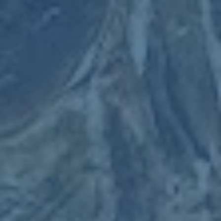
预测比分的过程中获得参与感;也可以加入战术分析、数据讨论的
社群,把兴趣点从“买哪一边”转向“为什么某队的攻防体系更合理”。
有的球迷会选择通过合法的周边消费来“下注情感”,比如购买支持球
队的球衣、纪念品、正版赛事内容,以此建立情感连接而非资金博
弈。当你把注意力更多放在球队风格、战术演变、球员成长故事上
时,世界杯博彩对你的吸引力自然会下降,观赛体验反而更纯粹、更
持久。