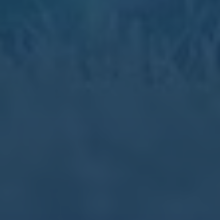
新闻资讯
问题解答
联系我们
订阅我们的新闻
订阅