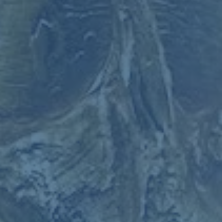
宣泄。在世界杯的热烈氛围下,很多人容易被现场解说与社交媒体
南强调的重点——以冷静的数据视角对冲情绪化判断。