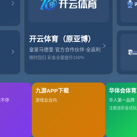
抗,围绕比赛本身的分析与策略也同样精彩。尤其是
滚球玩法
,因为
关注的焦点。为了帮助玩家在遵守规则与理性参与的前提下更好
南
为主线,从数据、节奏、心态与风险控制等角度,构建一套相对系
义的策略框架。
热
新闻资讯