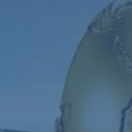
在世界杯阶段,滚球通常指比赛进行中,根据实时比赛
局势的洞察和反应速度。要构建官方策略指南式的思
分”,而是在盘口变动与比赛信息之间寻找平衡。例如
往往会微调进球数线或主队让球数值,此时的选择并非
值。其二,时间维度是滚球策略中不可忽视的基因。不
情绪波动、最后10分钟的搏命阶段,都会在盘口里留