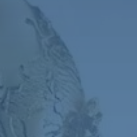
题解答
系我们
阅我们的新闻
订阅