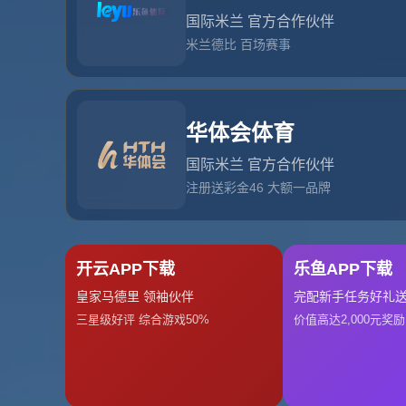
admin
2026-05-24T01:38:49+08:00
2026
世界杯滚球推荐官方策略指南深度解读
当世界杯这类顶级赛事开幕时,除了赛场上的激烈对
其下注时间灵活、信息反馈更快,逐渐成为许多球迷
理解这一玩法,本文将以
世界杯滚球推荐官方策略指
统且可操作的思路,为你的观赛之旅提供具有参考意
滚球玩法核心认知 搭建策略基础
新闻资讯