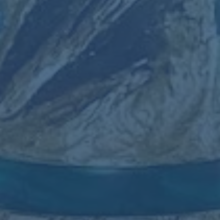
,不同风格的球队会塑造不同节奏。例如,传统防守反击型球队往
则更倾向于控球消耗时间。当你看到盘口在某队领先后迅速拉高受
反扑潜力,还是市场情绪过度反应。另一方面,教练换人时机常常
换人,通常标志着进攻或防守策略的调整。如果你在这个时间段发现
(更多前场断球、快速推进),这就形成了一个信息不对称窗口,可
中,当一场比赛受制于另一场同期比赛结果时,临近终场的节奏变
势,判断某队在最后阶段是继续控平还是必须搏命进攻,而不仅仅
动盘中最具价值的部分之一。
 风险控制与资金规划。在世界杯这样高关注度赛事中,感性冲动尤
设定边界。首先要明确,单场投注额度比例不宜过高,无论对某场
某个固定比例以内,例如5百分之以内,并确保整个世界杯期间有
,也不会在短时间内消耗全部资金。其次,避免加码式追逐。在滚
码,希望“下一注翻盘”。这与官方提倡的理性参与原则相背离。
场最多允许损失多少,超过阈值则自动退出,将注意力转回对比赛
怕只是用表格简单记录自己在世界杯期间的滚球选择、盘口类
时发现共性问题。例如,你可能会发现自己在比赛初期判断较为准