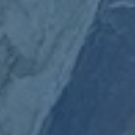
不在比赛开赛前临时改变原定计划。多数失败并非源自技术不如
人，而是源自临场的自我否定和过度自信。你可以为自己建立一套
简单规则，比如：每日最多下注三场；出现连续三场失利当日立即
停止；单场最高投注金额不超过总资金的某一固定比例。虽然这些
规则看似枯燥，但长期坚持会形成可靠的“心理护栏”，让你在世界
杯这种高强度赛事周期中保持清醒。
合理利用信息但警惕“噪音” 数据与直觉要平衡
现代世界杯投注环境中，信息来源极其丰富：数据网站、战术分
析、球员采访、媒体预测、社交平台热帖等无处不在。对小额资金
玩家而言，这既是机会也是陷阱。合理使用数据可以对你的判断起
到校正作用，比如通过查看球队最近十场比赛的进球数、失球数、
控球率、射门次数等，帮助你验证某场赛事是否适合选择大小球或
者让球盘。过度依赖“专家推荐”或所谓“内幕消息”，往往会让你放
弃独立思考。
理想的方式是：用数据构建大致框架，用比赛观感和直觉做适度调
整。例如某球队数据上显示防守稳健，但你通过观看前几场比赛，
发现他们在面对高压逼抢时失误频发，那么在对阵擅长高位压迫的