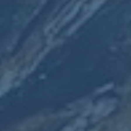
分享至:
需求表单