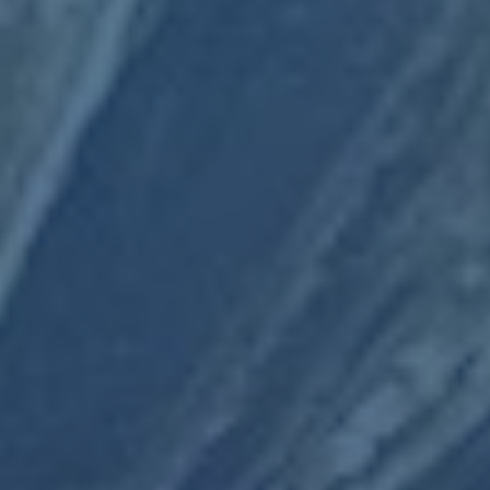
对手时，你就应谨慎看好他们的零封概率。小额资金玩家无需追求
完全“科学化”的模型，但至少要做到每一笔下注，都能说出两三条
清晰理由，而不是简单因为某个主播推荐或群里有人喊单。
将世界杯当成长期练习场 而不是一次性冒险
如果你真正理解了“世界杯投注攻略 小额资金实现稳健盈利”这一主
题，就会意识到，世界杯并不是一次孤立的赌博机会，而是一次集
中学习与实践资金管理、赔率理解、情绪控制的绝佳场景。当你用
小额资金在世界杯周期中搭建起一套适合自己的策略体系，并经过
多轮测试与优化，这套体系完全可以迁移到其他大型赛事甚至联赛
中，成为你长期参与体育投资的基础工具。
与其执着于某一场球的输赢，不如把整个赛事看作一场关于纪律、
耐心、判断力的综合训练。只要你能在这个过程中保持理性下注、
精简选择、重视复盘三大原则，小额资金也能在漫长的世界杯旅程
中不断滚动增长，最终达成“稳健盈利”的目标，而不是在几次情绪
失控中草草收场。