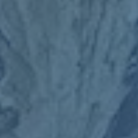
心态上的关键点包括：不盲目追单、不因一两次成功而激进扩仓、