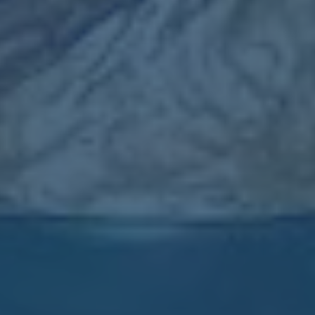
提交
关注我们
Facebook
Twitter
Pinterest