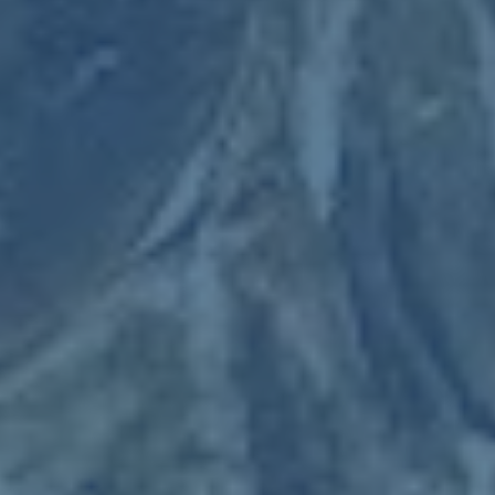
但赛前新闻显示强队主力前锋因伤缺阵。你经过分析认为强队仍不
至于输球，但大胜难度增加，那么可以选择“强队不败＋总进球数
小于等于3”的组合，使用基础仓中的10至15元进行投注。这样即
便出现1比1或2比1等分差不大的比分，你仍有较大概率命中。
第二类策略是适度进攻型。比如你发现一支状态极佳但名气不大的
球队，在面对传统豪门时被市场低估，其客胜或受让盘赔率处于中
高区间。经过数据对比和战术分析后，你判断这是一场“强名气不
等于强状态”的错位对决，于是从进攻仓中取出5至10元进行中风险
尝试。如果判断正确，小本金也能收获不错的回报；即便失败，由
于金额本身受到比例控制，也不会对总体资金造成实质性伤害。