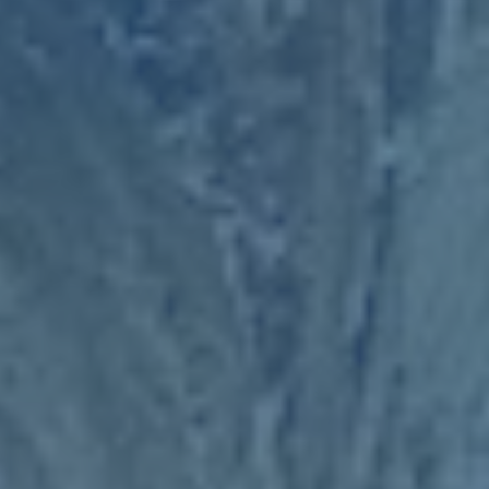
这期间，可以主动降低投注频率，把更多时间用于复盘与调整，而
不是急于“扳回一局”。这种做法看似保守，却是很多老玩家保持长
期盈利的关键之一。
心态建设与纪律约束 小额玩家的隐形优势
很多人以为资金越多，越容易盈利，其实不完全如此。小额资金反
而有一个隐形优势：压力相对较小，更容易坚持理性与纪律。当你
用的是“生活用钱”，甚至背负着盈利压力时，任何一次失利都可能
引发情绪波动，进而导致一连串非理性决策。小额参与者如果能在
一开始就明确“这笔钱是娱乐金”的定位，将盈利目标设定为稳健增
长＋延长参与周期，反而更有可能做出冷静判断。