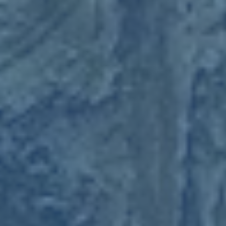
防守仓则用于调整期。比如某天你连续两单失利，情绪出现波动，
这时不宜继续沿用前两个仓的原定节奏，而是从防守仓里取出5至8
元，选择一场把握度更高、赔率中低的赛事，用于“找回节奏”。在