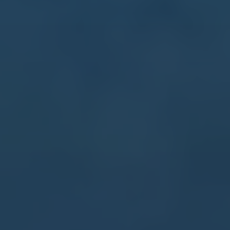
地址
云南省普洱市墨江哈尼族自治县团田乡
电话
0311-7205272
邮箱
admin@global-lejingsport.com
栏目导航与友情链接
网站首页
友情链接