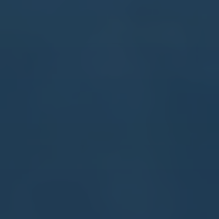
关于我们
新闻资讯
问题解答
联系我们
关于我们
乐竞体育是一个专业的在线体育博彩平台，提供丰富多样的体育赛
事和高赔率选择。用户可以通过乐竞体育下载移动应用，随时随地
享受便捷的博彩体验。无论是足球、篮球还是其他热门项目，乐竞
体育都为您提供最新的赛事信