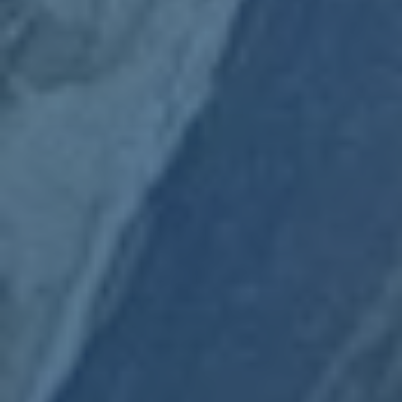
合理设置投注预算与自我保护
即便平台选择再安全，世界杯投注终究存在输赢波动。安全平台除
了提供技术与资金层面的保障外，也会鼓励用户建立健康的投注习
惯，例如设置单日或单周充值上限、限制单场最大投注金额、提供
“自我排除”功能等。有经验的玩家会在世界杯开赛前就制定好资金
计划，将可承受的闲置资金划分为若干份，避免因为一两场冷门情
绪失控。
从个人角度，可以为自己制定几条基本原则：用不会影响生活必需
开支的资金参与；把投注当成辅助娱乐而非主要收入来源；合理分
散赛事，而不是集中押注少数场次；接受世界杯充满偶然性的事
实，而不是沉迷于“翻本”。在安全平台基础之上配合理性规划，才
能真正享受这场全球足球盛宴。