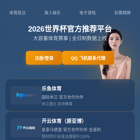
订阅我们
网站首页
关于我们
选择安全平台：2026世界杯投注