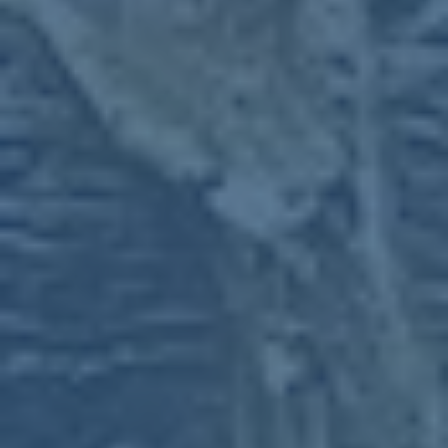
赔率和玩法要理性看待
在世界杯这样的顶级赛事中，赔率不可能离谱到离开市场平均水平
太远。异常高得离谱的赔率，往往不是平台“良心”，而是有可能在
其他环节收回成本，例如增加隐藏门槛、限制提款，甚至通过操控
注单等方式牟利。一个安全的世界杯投注平台，通常会提供丰富但
相对透明的玩法：胜平负、让球、大小球、角球数、球员进球数、
组内出线、淘汰赛晋级等，同时清楚标出赔率变化与时间点。
在评估时，适当对比几个主流平台的同场比赛赔率，如果差异在合
理范围内，可以视作正常竞争；若某家始终显著高出平均线，却又
没有清晰的风险提示，就要谨慎。合理的投注限额和风控机制也是
平台严肃运营的体现。安全平台不会鼓励用户“一把梭哈”，反而会
为高风险投注设定上限，甚至在用户异常频繁下注时发出提醒。
用户口碑与历史记录的参考价值
在选择2026世界杯投注平台时，用户口碑是非常有价值的辅助信
号。可以通过搜索引擎、论坛讨论、社交媒体等渠道，了解该平台
在以往重大赛事中的表现，例如2018、2022年世界杯、欧洲杯、