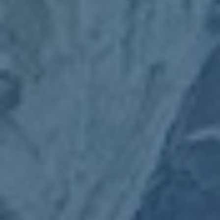
诉，这是增强用户信赖的关键一环。