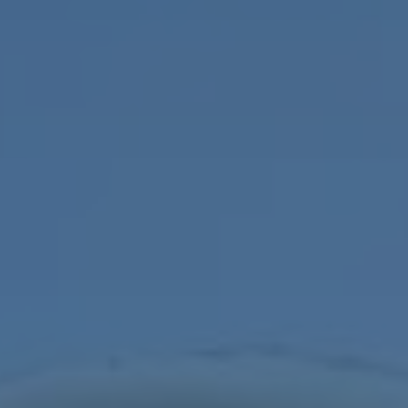
在核心入口之外，可以搭配官方数据网站、权威新闻媒体、统计类
应用作为辅助信息源，用来验证和补全平台信息。例如在盘口忽然
波动时，辅助信息源可以帮助你确认是否出现了主力受伤、临时换
阵、天气突变等情况。核心入口负责实时、辅助渠道负责核实与深
度，两者配合，可以极大降低你因为单一渠道误判而造成的损失。
构建个人信息清单 拒绝无差别刷屏
有效的实时更新不是把所有消息都看一遍，而是预先决定：你只看
什么。围绕世界杯买球入口的实战需求，可以为自己列一份“比赛
跟踪清单”，包含以下几个维度：赛前重点信息如首发阵容、战术
调整、教练赛前发布会中的关键信号；赛中动态数据如控球率、射
门次数、射正比例、危险进攻、角球数量；盘口与赔率变化包括初
盘、即时盘、大小球水位变化以及临场盘口异动。将这些内容以表
格或笔记形式提前设定，每一场你真正要投注的比赛，只关注清单
上的项目。当你在入口平台里看到一条赛事实时更新信息，就快速
判断：它是否属于清单范畴，是否对现有下注计划有影响，如果没
有影响，就果断略过，保护注意力。