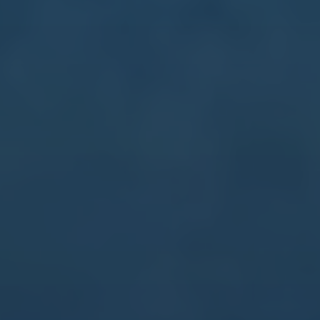
邮箱
admin@global-lejingsport.com
栏目导航与友情链接
网站首页
友情链接
关于我们
新闻资讯
问题解答
联系我们
关于我们
乐竞体育是一个专业的在线体育博彩平台，提供丰富多样的体育赛