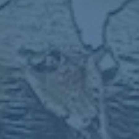
对于不少玩家来说，盘口和赔率页面上的数字在不断跳动，却不知
道该如何解读。实际上，世界杯买球入口提供的盘口实时更新，本
身就是对全体市场行为的一个即时反馈。比如临近开赛前，某支热
门球队的主胜水位突然从偏高迅速降至中低区间，这可能意味着资
金集中涌入主胜方向，平台通过调节赔率来平衡风险。要结合赛前
消息：是否有利好信息刚刚公布，如伤愈复出、主力首发确认等。
如果没有被公开的大消息，而盘口却快速朝单一方向倾斜，就要警
惕是否存在情绪性跟风。一种实用技巧是将不同时间段的盘口截图
或记录下来，例如开盘、赛前一小时、赛前十五分钟，并搭配当时
的新闻和社交媒体舆情，久而久之，你会形成自己对“正常波动”和
“异常波动”的判断阈值，大大提高临场决策的稳健度。