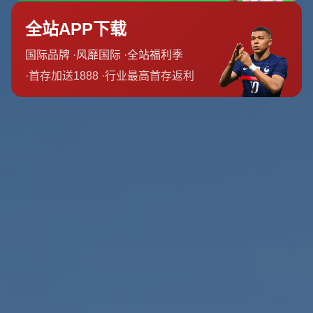
与竞技公平的守护者。
围绕2025赛季的特殊性，培训班的设计通常会紧贴最新的国际足
球竞赛规则更新与技术趋势。一方面，国际足联和亚洲足联不断对
手球判罚、越位细则、犯规动作尺度进行细化，这要求中超裁判在
赛季前就完成理解与消化，避免在联赛进行过程中频繁出现标准不
统一的现象。VAR视频助理裁判技术已经深度嵌入中超联赛的执法
体系，如何在“尽量减少明显错判”和“保持比赛流畅性”之间找到平
衡，是培训中的一大重点。培训班通常会通过大量视频案例分析和
情景模拟，要求裁判反复推演 “什么时候应当介入VAR” “什么情况
下可以坚决维持原判” 等细节，以消除“过度依赖技术”或“畏首畏
尾”的心理。
值得关注的是，中国足协近年来更加重视裁判工作的职业化与体系
化建设。赛季初裁判人员培训班不再被视为一次性集中学习，而是
全年裁判培养计划的起点。在培训班中，授课不只面向当季的一线
主裁、助理裁判，也可能包括年轻裁判、后备裁判和部分女裁判
员，形成“传帮带”的梯队培养结构。通过集中授课，资深国际级裁
判可以分享赴世界杯、亚冠等高水平赛事执法的经验，让年轻裁判
深入了解国际标准和职业要求。例如，有裁判在课堂中分享过一场