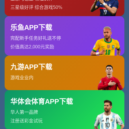
从表面上看，赛季初裁判培训班的核心内容依然是规则学习、判罚
尺度统一、体能测试和临场模拟等传统环节。如果将其放在2025
年中超联赛整体发展规划中来理解，就会发现其真正指向的是一个
更宏观的主题 即通过系统培训打造更加专业、透明、可信的裁判团
队，为联赛质量和商业价值提供制度性保障。中超裁判水平的稳定
与提升，已经不再只是技术议题，而是联赛品牌建设的基础工程。
对于中国足协而言，这样的培训班，是在向各方传递一个清晰信号
中超联赛不愿再让裁判成为争议焦点，而是要让裁判成为比赛秩序