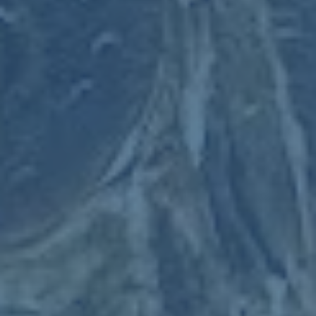
在更宏观的层面，2025年中超联赛的裁判培训也与中国足球整体
改革方向相呼应。近年来，无论是联赛准入制度、俱乐部财务监
管，还是青训体系建设，都在走向更加规范与长期主义的路径。裁
判工作作为联赛生态中的关键一环，如果无法与这种改革节奏同步
提升，就会成为制约整体发展的瓶颈。通过赛季初裁判人员培训
班，中国足协试图建立起一种“规则优先、公平至上”的行业共识 让
裁判不再只是执行规则的人，更是维护职业足球生态稳定的制度参