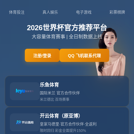
订阅我们
网站首页
关于我们
中国足协举办2025年中超联赛赛