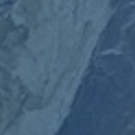
可以说，中国足协举办2025年中超联赛赛季初裁判人员培训班，
是在用一种“赛前治理”的思维来面向新赛季。它不追求耀眼的短期
效果，而是通过反复强调规则意识、技术细节、职业伦理与心理素
质，为联赛的每一声哨响打下更扎实的基础。当裁判的专业能力与
职业精神得到更多尊重和理解时，中超联赛的竞技质量与观赛体验
也将随之水涨船高。而对于那些在场上奔跑、抉择、承担压力的裁
判而言，这样的培训不仅是一次知识更新，更是一种身份认同的强
化 他们清楚地知道，自己不是比赛的主角，却决定着比赛是否真正
配得上“公正”二字。
分享至:
需求表单