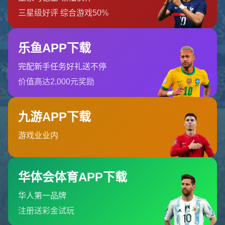
admin@global-lejingsport.com
栏目导航与友情链接
网站首页
友情链接
关于我们
新闻资讯
问题解答
联系我们
关于我们
乐竞体育是一个专业的在线体育博彩平台，提供丰富多样的体育赛
事和高赔率选择。用户可以通过乐竞体育下载移动应用，随时随地
享受便捷的博彩体验。无论是足球、篮球还是其他热门项目，乐竞