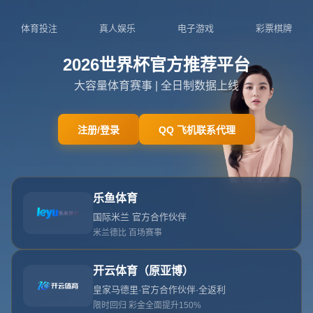
订阅我们
网站首页
404