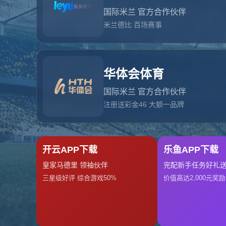
地址
云南省普洱市墨江哈尼族自治县团田乡
电话
0311-7205272
邮箱
admin@global-lejingsport.com