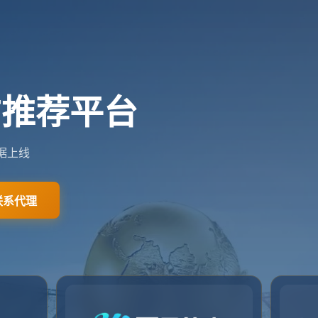
联系我们
抱歉，找不到该页面