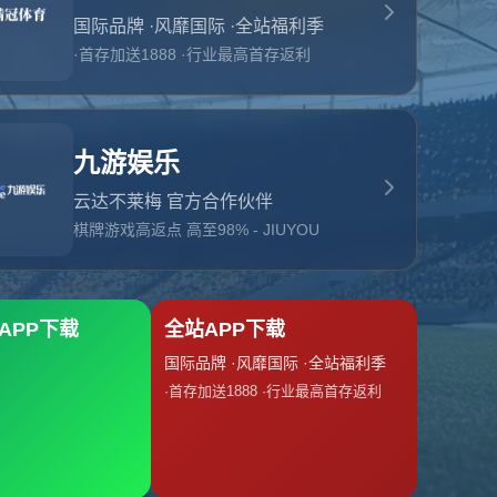
于我们
竞体育是一个专业的在线体育博彩平台，提供丰富多
的体育赛事和高赔率选择。用户可以通过乐竞体育下
移动应用，随时随地享受便捷的博彩体验。无论是足
、篮球还是其他热门项目，乐竞体育都为您提供最新
赛事信