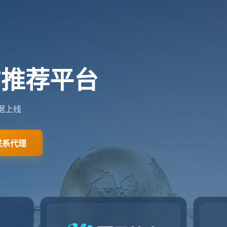
联系我们
抱歉，找不到该页面