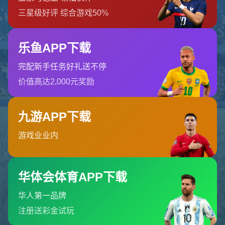
admin@global-lejingsport.com
栏目导航与友情链接
网站首页
友情链接
关于我们
新闻资讯
问题解答
联系我们
关于我们
乐竞体育是一个专业的在线体育博彩平台，提供丰富多样的体育赛
事和高赔率选择。用户可以通过乐竞体育下载移动应用，随时随地
享受便捷的博彩体验。无论是足球、篮球还是其他热门项目，乐竞