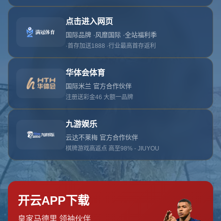
抱歉，找不到该页面
404错误
返回首页
地址
云南省普洱市墨江哈尼族自治县团田乡
电话
0311-7205272
邮箱