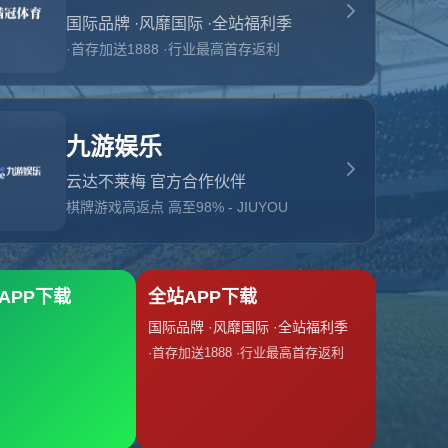
于我们
竞体育是一个专业的在线体育博彩平台，提供丰富多
的体育赛事和高赔率选择。用户可以通过乐竞体育下
移动应用，随时随地享受便捷的博彩体验。无论是足
、篮球还是其他热门项目，乐竞体育都为您提供最新
赛事信