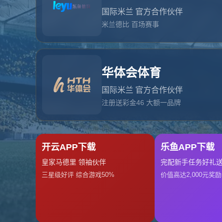
地址
云南省普洱市墨江哈尼族自治县团田乡
电话
0311-7205272
邮箱
admin@global-lejingsport.com