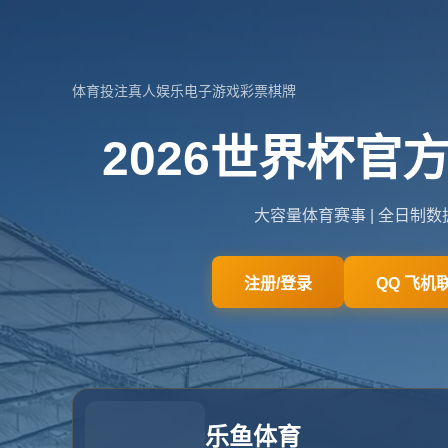
网站首页
关于我们
问题解答
新闻资讯
网站首页
404