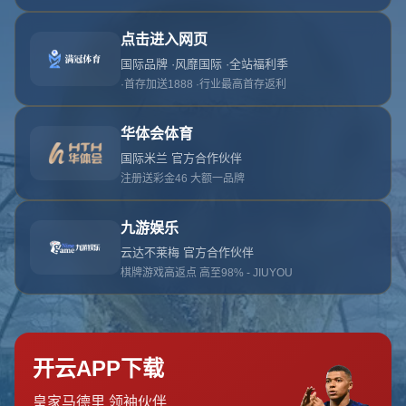
抱歉，找不到该页面
404错误
返回首页
地址
云南省普洱市墨江哈尼族自治县团田乡
电话
0311-7205272
邮箱