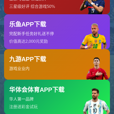
admin@global-lejingsport.com
栏目导航与友情链接
网站首页
友情链接
关于我们
新闻资讯
问题解答
联系我们
关于我们
乐竞体育是一个专业的在线体育博彩平台，提供丰富多样的体育赛
事和高赔率选择。用户可以通过乐竞体育下载移动应用，随时随地
享受便捷的博彩体验。无论是足球、篮球还是其他热门项目，乐竞