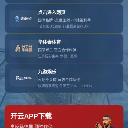
抱歉，找不到该页面
404错误
返回首页
地址
云南省普洱市墨江哈尼族自治县团田乡
电话
0311-7205272
邮箱