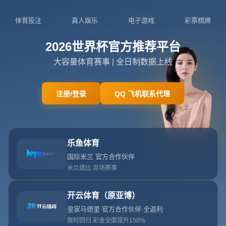
订阅我们
网站首页
404