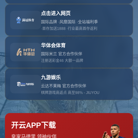
抱歉，找不到该页面
404错误
返回首页
地址
云南省普洱市墨江哈尼族自治县团田乡
电话
0311-7205272
邮箱