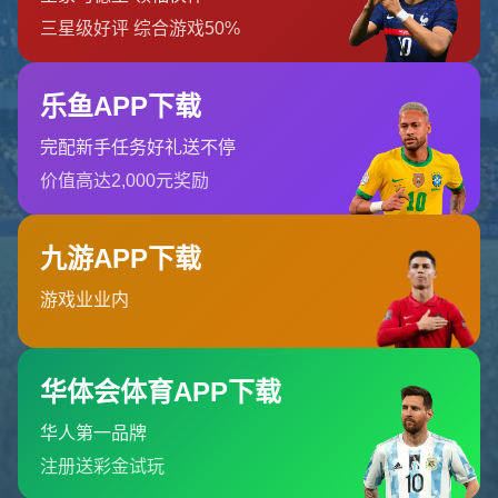
admin@global-lejingsport.com
栏目导航与友情链接
网站首页
友情链接
关于我们
新闻资讯
问题解答
联系我们
关于我们
乐竞体育是一个专业的在线体育博彩平台，提供丰富多样的体育赛
事和高赔率选择。用户可以通过乐竞体育下载移动应用，随时随地
享受便捷的博彩体验。无论是足球、篮球还是其他热门项目，乐竞