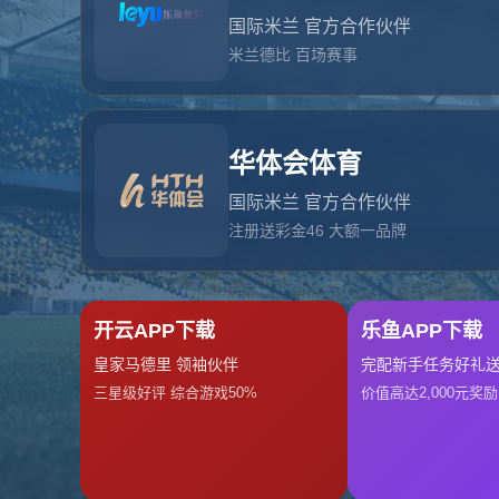
地址
云南省普洱市墨江哈尼族自治县团田乡
电话
0311-7205272
邮箱
admin@global-lejingsport.com