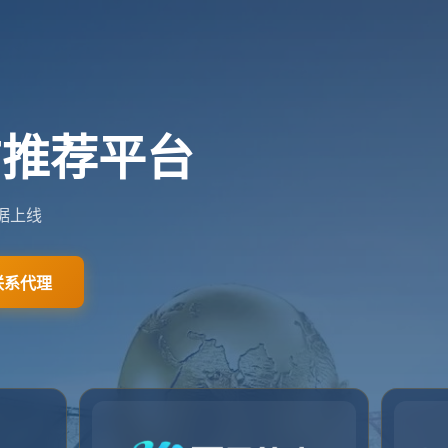
联系我们
抱歉，找不到该页面