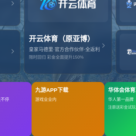
404错误
返回首页
栏目导航与友情链接
关
乐
网站首页
友情链接
样
关于我们
载
新闻资讯
球
的
问题解答
联系我们