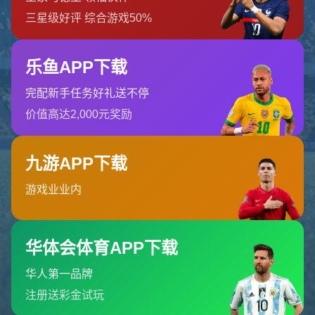
admin@global-lejingsport.com
栏目导航与友情链接
网站首页
友情链接
关于我们
新闻资讯
问题解答
联系我们
关于我们
乐竞体育是一个专业的在线体育博彩平台，提供丰富多样的体育赛
事和高赔率选择。用户可以通过乐竞体育下载移动应用，随时随地
享受便捷的博彩体验。无论是足球、篮球还是其他热门项目，乐竞