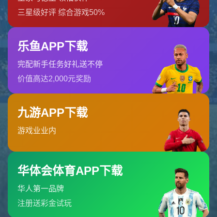
admin@global-lejingsport.com
栏目导航与友情链接
网站首页
友情链接
关于我们
新闻资讯
问题解答
联系我们
关于我们
乐竞体育是一个专业的在线体育博彩平台，提供丰富多样的体育赛
事和高赔率选择。用户可以通过乐竞体育下载移动应用，随时随地
享受便捷的博彩体验。无论是足球、篮球还是其他热门项目，乐竞