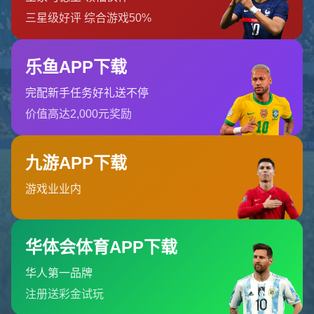
admin@global-lejingsport.com
栏目导航与友情链接
网站首页
友情链接
关于我们
新闻资讯
问题解答
联系我们
关于我们
乐竞体育是一个专业的在线体育博彩平台，提供丰富多样的体育赛
事和高赔率选择。用户可以通过乐竞体育下载移动应用，随时随地
享受便捷的博彩体验。无论是足球、篮球还是其他热门项目，乐竞