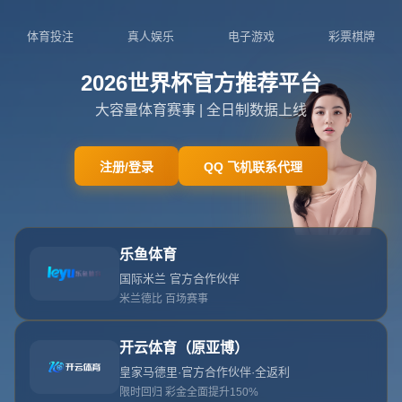
订阅我们
网站首页
404