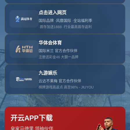
抱歉，找不到该页面
404错误
返回首页
地址
云南省普洱市墨江哈尼族自治县团田乡
电话
0311-7205272
邮箱