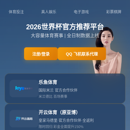
订阅我们
网站首页
404