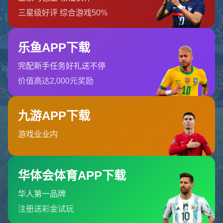
admin@global-lejingsport.com
栏目导航与友情链接
网站首页
友情链接
关于我们
新闻资讯
问题解答
联系我们
关于我们
乐竞体育是一个专业的在线体育博彩平台，提供丰富多样的体育赛
事和高赔率选择。用户可以通过乐竞体育下载移动应用，随时随地
享受便捷的博彩体验。无论是足球、篮球还是其他热门项目，乐竞