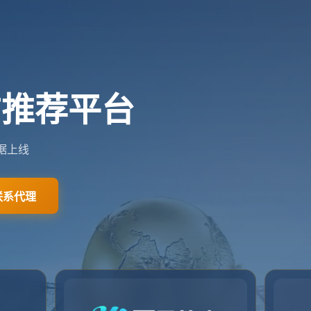
联系我们
抱歉，找不到该页面